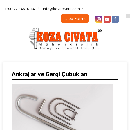
+90 322 346 02 14
info@kozacivata.com.tr
Talep Formu
Ankrajlar ve Gergi Çubukları