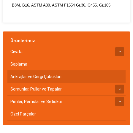
B8M, B16, ASTM A30, ASTM F1554 Gr.36, Gr.55, Gr.105
Ürünlerimiz
Civata
Saplama
Ankrajlar ve Gergi Çubukları
Somunlar, Pullar ve Tapalar
Pimler, Pernolar ve Setiskur
Özel Parçalar