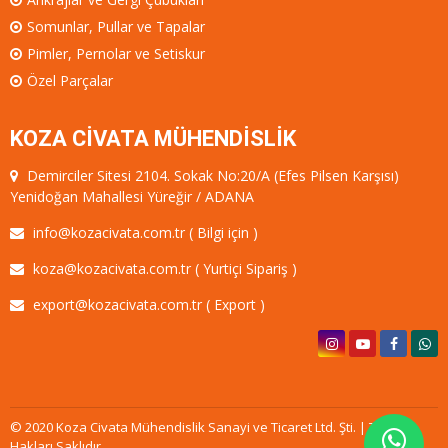
Somunlar, Pullar ve Tapalar
Pimler, Pernolar ve Setiskur
Özel Parçalar
KOZA CİVATA MÜHENDİSLİK
Demirciler Sitesi 2104. Sokak No:20/A (Efes Pilsen Karşısı)
Yenidoğan Mahallesi Yüreğir / ADANA
info@kozacivata.com.tr ( Bilgi için )
koza@kozacivata.com.tr ( Yurtiçi Sipariş )
export@kozacivata.com.tr ( Export )
© 2020 Koza Civata Mühendislik Sanayi ve Ticaret Ltd. Şti. | Tüm
Hakları Saklıdır.