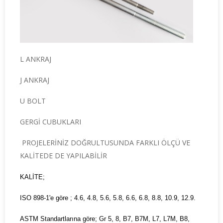
L ANKRAJ
J ANKRAJ
U BOLT
GERGİ CUBUKLARI
PROJELERİNİZ DOĞRULTUSUNDA FARKLI ÖLÇÜ VE
KALİTEDE DE YAPILABİLİR
KALİTE;
ISO 898-1'e göre ; 4.6, 4.8, 5.6, 5.8, 6.6, 6.8, 8.8, 10.9, 12.9.
ASTM Standartlarına göre; Gr 5, 8, B7, B7M, L7, L7M, B8,